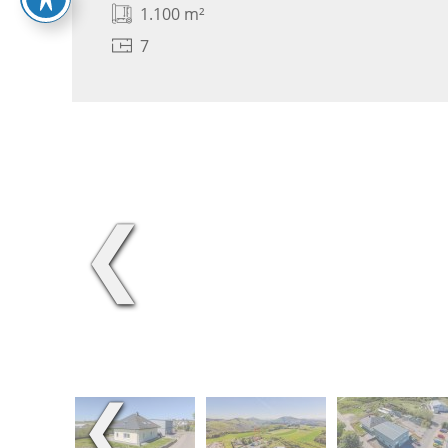
1.100 m²
7
❮
❮