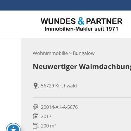
Skip
to
content
Wohnimmobilie > Bungalow
Neuwertiger Walmdachbunga
56729 Kirchwald
20014-AK-A-5676
2017
200 m²