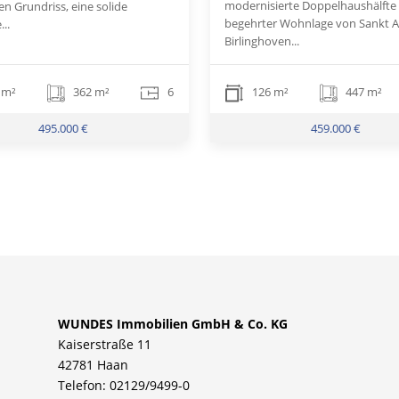
modernisierte Doppelhaushälfte 
en Grundriss, eine solide
begehrter Wohnlage von Sankt A
..
Birlinghoven...
 m²
362 m²
6
126 m²
447 m²
495.000 €
459.000 €
WUNDES Immobilien GmbH & Co. KG
Kaiserstraße 11
42781 Haan
Telefon: 02129/9499-0