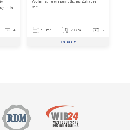
Wohnfläche ein gemütliches Zuhause
in
mit...
ugustin-
4
92 m²
203 m²
5
170.000 €