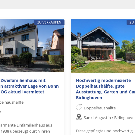
ZU VERKAUFEN
ZU
s Zweifamilienhaus mit
Hochwertig modernisierte
in attraktiver Lage von Bonn
Doppelhaushälfte, gute
.OG aktuell vermietet
Ausstattung, Garten und Ga
Birlinghoven
elhaushälfte
Doppelhaushälfte
n
Sankt Augustin / Birlinghov
harmante Einfamilienhaus aus
Diese gepflegte und hochwertig
 1938 überzeugt durch ihren