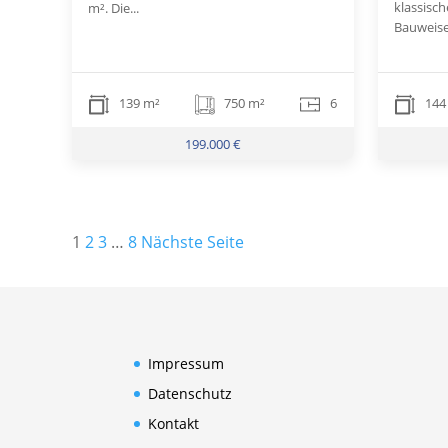
klassisch
m². Die...
Bauweise.
139 m²
750 m²
6
144
199.000 €
Seitennummerierung
1
2
3
…
8
Nächste Seite
der
Beiträge
Impressum
Datenschutz
Kontakt