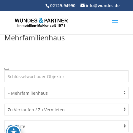
Skip
02129-94990
info@wundes.de
to
content
Mehrfamilienhaus