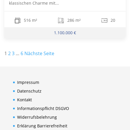
klassischen Charme mit...
516 m²
286 m²
20
1.100.000 €
Seitennummerierung
1
2
3
…
6
Nächste Seite
der
Beiträge
Impressum
Datenschutz
Kontakt
Informationspflicht DSGVO
Widerrufsbelehrung
Erklärung Barrierefreiheit