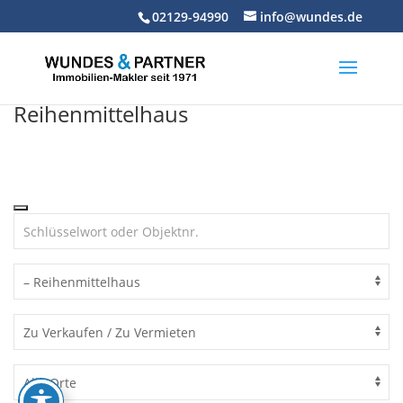
Skip
02129-94990
info@wundes.de
to
content
Reihenmittelhaus