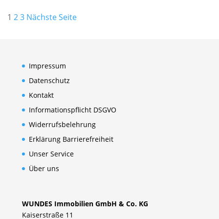
Seitennummerierung
1
2
3
Nächste Seite
der
Beiträge
Impressum
Datenschutz
Kontakt
Informationspflicht DSGVO
Widerrufsbelehrung
Erklärung Barrierefreiheit
Unser Service
Über uns
WUNDES Immobilien GmbH & Co. KG
Kaiserstraße 11