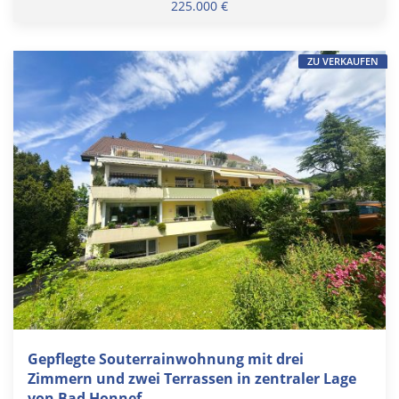
225.000 €
ZU VERKAUFEN
Gepflegte Souterrainwohnung mit drei
Zimmern und zwei Terrassen in zentraler Lage
von Bad Honnef