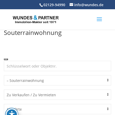
Skip
02129-94990
info@wundes.de
to
content
Souterrainwohnung