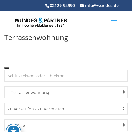
Skip
02129-94990
info@wundes.de
to
content
Terrassenwohnung