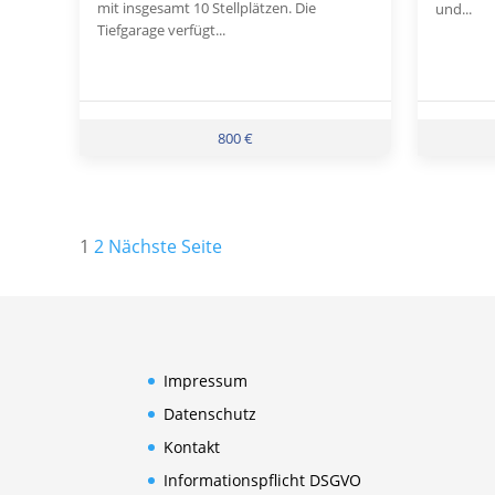
mit insgesamt 10 Stellplätzen. Die
und...
Tiefgarage verfügt...
800 €
Seitennummerierung
1
2
Nächste Seite
der
Beiträge
Impressum
Datenschutz
Kontakt
Informationspflicht DSGVO