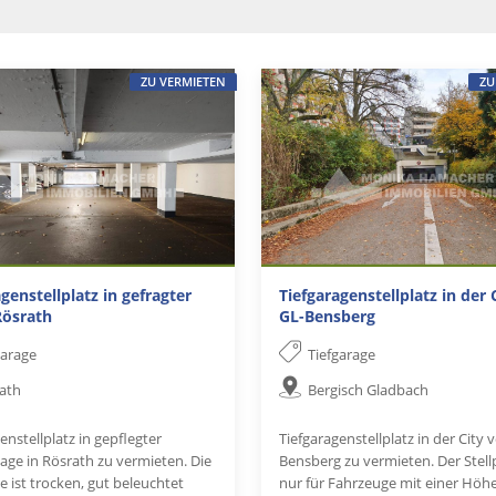
ZU VERMIETEN
ZU
genstellplatz in gefragter
Tiefgaragenstellplatz in der 
Rösrath
GL-Bensberg
garage
Tiefgarage
ath
Bergisch Gladbach
enstellplatz in gepflegter
Tiefgaragenstellplatz in der City 
ge in Rösrath zu vermieten. Die
Bensberg zu vermieten. Der Stellp
e ist trocken, gut beleuchtet
nur für Fahrzeuge mit einer Höhe.