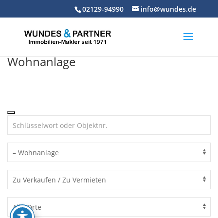
Skip
02129-94990
info@wundes.de
to
content
Wohnanlage