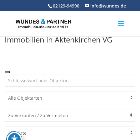
Skip
02129-94990
info@wundes.de
to
content
Immobilien in Aktenkirchen VG