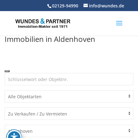
Skip
02129-94990
info@wundes.de
to
content
Immobilien in Aldenhoven