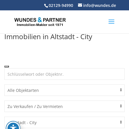
Skip
02129-94990
info@wundes.de
to
content
Immobilien in Altstadt - City