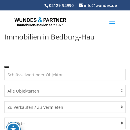
Skip
02129-94990
info@wundes.de
to
content
Immobilien in Bedburg-Hau