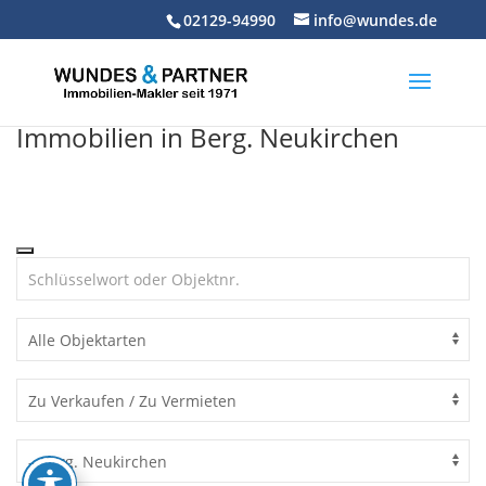
Skip
02129-94990
info@wundes.de
to
content
Immobilien in Berg. Neukirchen