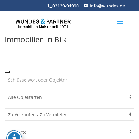
Skip
02129-94990
info@wundes.de
to
content
Immobilien in Bilk