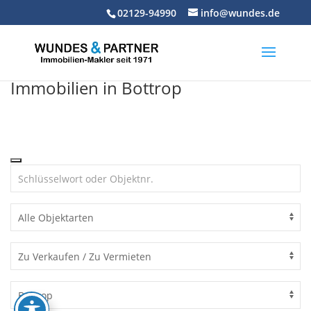
Skip
02129-94990
info@wundes.de
to
content
Immobilien in Bottrop