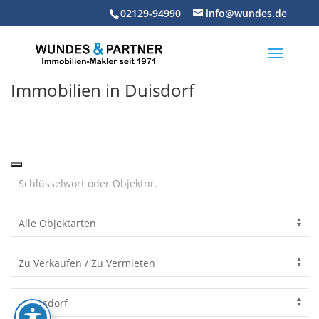
Skip
02129-94990
info@wundes.de
to
content
Immobilien in Duisdorf