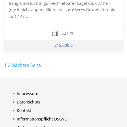
Baugrundstück in gut vermietbarer Lage! Ca. 627 m²
(noch nicht abparzelliert, auch größeres Grundstück bis
zu 1.147...
627 m²
215.000 €
Seitennummerierung
1
2
Nächste Seite
der
Beiträge
Impressum
Datenschutz
Kontakt
Informationspflicht DSGVO