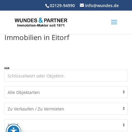
Skip
02129-94990
info@wundes.de
to
content
Immobilien in Eitorf