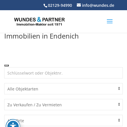
Skip
02129-94990
info@wundes.de
to
content
Immobilien in Endenich