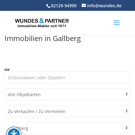
Skip
02129-94990
info@wundes.de
to
content
Immobilien in Gallberg