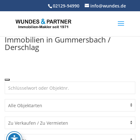
Skip
02129-94990
info@wundes.de
to
content
Immobilien in Gummersbach /
Derschlag