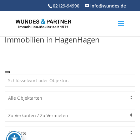
Skip
02129-94990
info@wundes.de
to
content
Immobilien in HagenHagen