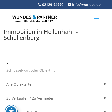
Skip
02129-94990
info@wundes.de
to
content
Immobilien in Hellenhahn-
Schellenberg