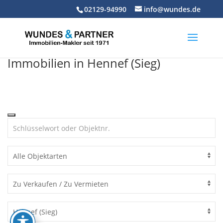
Skip
02129-94990
info@wundes.de
to
content
Immobilien in Hennef (Sieg)