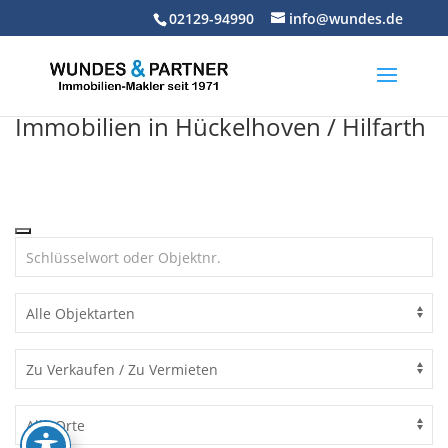
Skip
02129-94990
info@wundes.de
to
content
Immobilien in Hückelhoven / Hilfarth