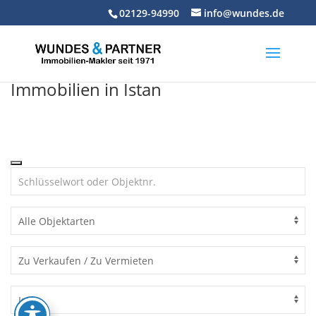
Skip
02129-94990
info@wundes.de
to
content
Immobilien in Istan