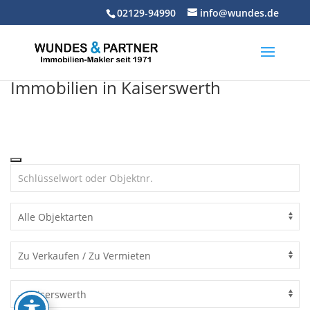
Skip
02129-94990
info@wundes.de
to
content
Immobilien in Kaiserswerth