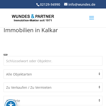
Skip
02129-94990
info@wundes.de
to
content
Immobilien in Kalkar