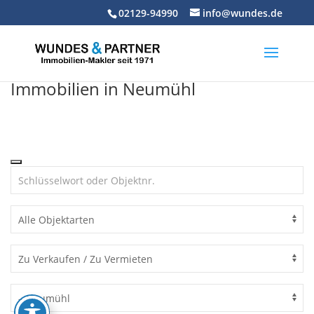
Skip
02129-94990
info@wundes.de
to
content
Immobilien in Neumühl