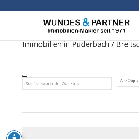
Skip
to
content
Immobilien in Puderbach / Breits