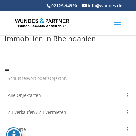
Skip
02129-94990
info@wundes.de
to
content
Immobilien in Rheindahlen