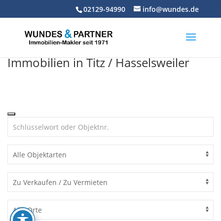
Skip
02129-94990
info@wundes.de
to
content
Immobilien in Titz / Hasselsweiler