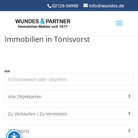
Skip
02129-94990
info@wundes.de
to
content
Immobilien in Tönisvorst