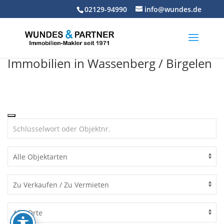
Skip
02129-94990
info@wundes.de
to
content
Immobilien in Wassenberg / Birgelen