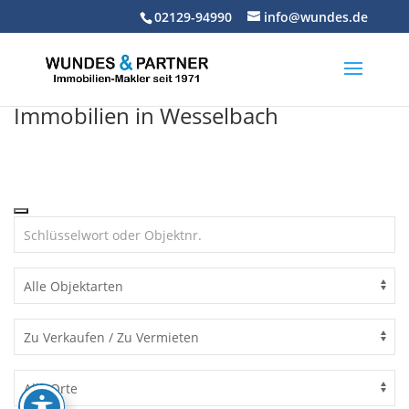
Skip
02129-94990
info@wundes.de
to
content
Immobilien in Wesselbach