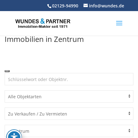
Skip
02129-94990
info@wundes.de
to
content
Immobilien in Zentrum