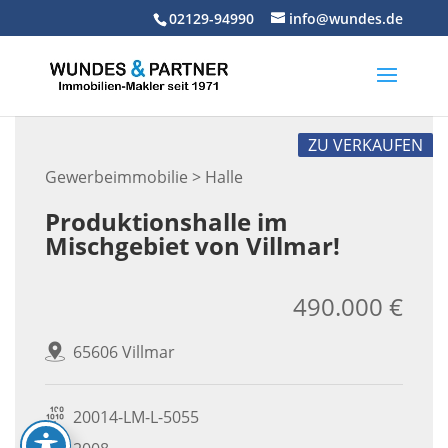
Skip
02129-94990
info@wundes.de
to
content
ZU VERKAUFEN
Gewerbeimmobilie > Halle
Produktionshalle im
Mischgebiet von Villmar!
490.000 €
65606 Villmar
20014-LM-L-5055