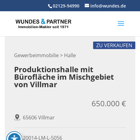
Skip
02129-94990
info@wundes.de
to
content
ZU VERKAUFEN
Gewerbeimmobilie > Halle
Produktionshalle mit
Bürofläche im Mischgebiet
von Villmar
650.000 €
65606 Villmar
20014-LM-L-5056