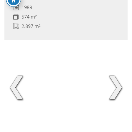
1989
574 m²
2.897 m²
❮
❯