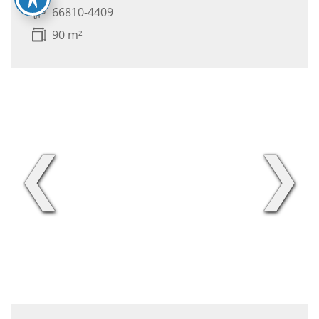
66810-4409
90 m²
❮
❯