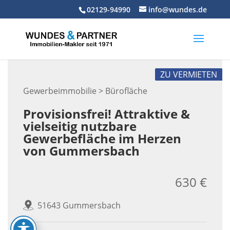
Skip
02129-94990
info@wundes.de
to
content
ZU VERMIETEN
Gewerbeimmobilie > Bürofläche
Provisionsfrei! Attraktive &
vielseitig nutzbare
Gewerbefläche im Herzen
von Gummersbach
630 €
51643 Gummersbach