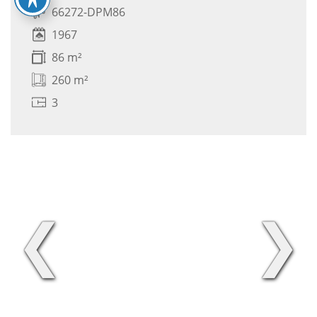
66272-DPM86
1967
86 m²
260 m²
3
❮
❯