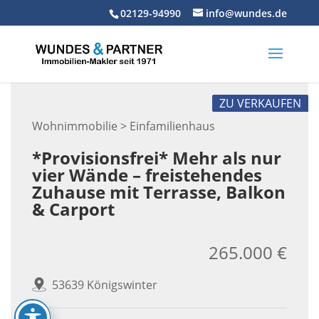
Skip
02129-94990
info@wundes.de
to
content
ZU VERKAUFEN
Wohnimmobilie > Einfamilienhaus
*Provisionsfrei* Mehr als nur
vier Wände – freistehendes
Zuhause mit Terrasse, Balkon
& Carport
265.000 €
53639 Königswinter