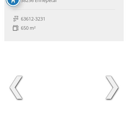
58256 Ennepetal
63612-3231
650 m²
❮
❯