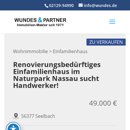
Skip
02129-94990
info@wundes.de
to
content
ZU VERKAUFEN
Wohnimmobilie > Einfamilienhaus
Renovierungsbedürftiges
Einfamilienhaus im
Naturpark Nassau sucht
Handwerker!
49.000 €
56377 Seelbach