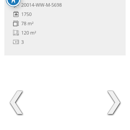
20014-WW-M-5698
1750
78 m²
120 m²
3
❮
❯