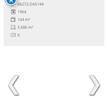
66272-DAS144
1964
144 m²
5.686 m²
6
❮
❯