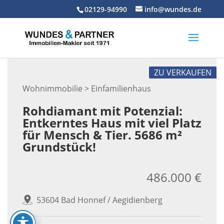
Skip
02129-94990
info@wundes.de
to
content
ZU VERKAUFEN
Wohnimmobilie > Einfamilienhaus
Rohdiamant mit Potenzial:
Entkerntes Haus mit viel Platz
für Mensch & Tier. 5686 m²
Grundstück!
486.000 €
53604 Bad Honnef / Aegidienberg