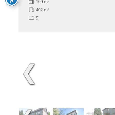
100 m²
402 m²
5
❮