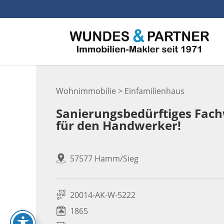
Skip
to
content
Wohnimmobilie > Einfamilienhaus
Sanierungsbedürftiges Fachw
für den Handwerker!
57577 Hamm/Sieg
20014-AK-W-5222
1865