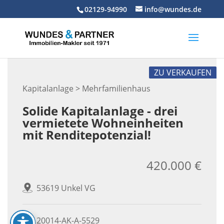
Skip
02129-94990
info@wundes.de
to
content
ZU VERKAUFEN
Kapitalanlage > Mehrfamilienhaus
Solide Kapitalanlage - drei
vermietete Wohneinheiten
mit Renditepotenzial!
420.000 €
53619 Unkel VG
20014-AK-A-5529