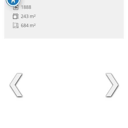
1888
243 m²
684 m²
❮
❯