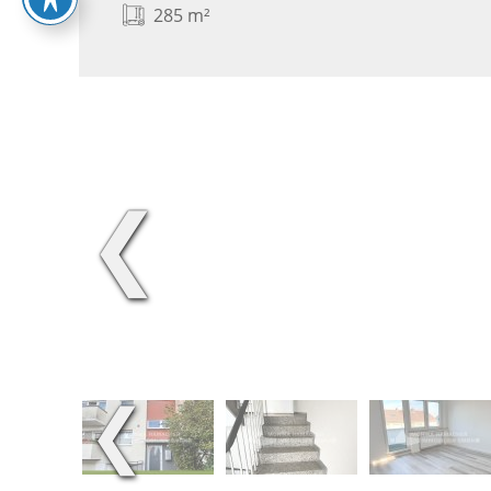
285 m²
❮
❮