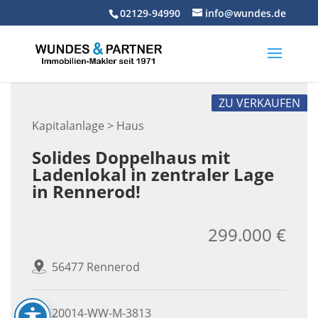
Skip
02129-94990
info@wundes.de
to
content
ZU VERKAUFEN
Kapitalanlage > Haus
Solides Doppelhaus mit
Ladenlokal in zentraler Lage
in Rennerod!
299.000 €
56477 Rennerod
20014-WW-M-3813