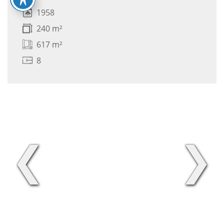
1958
240 m²
617 m²
8
❮
❯