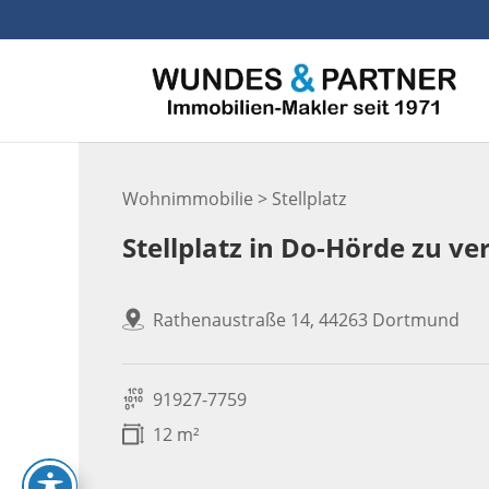
Skip
to
content
Wohnimmobilie > Stellplatz
Stellplatz in Do-Hörde zu ve
Rathenaustraße 14, 44263 Dortmund
91927-7759
12 m²