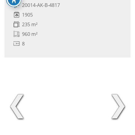
20014-AK-B-4817
1905
235 m²
960 m²
8
❮
❯