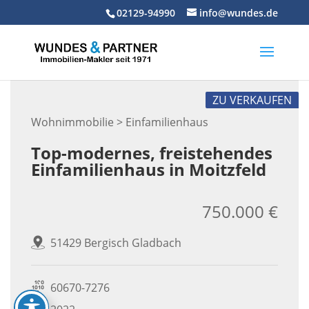
Skip
02129-94990
info@wundes.de
to
content
ZU VERKAUFEN
Wohnimmobilie > Einfamilienhaus
Top-modernes, freistehendes
Einfamilienhaus in Moitzfeld
750.000 €
51429 Bergisch Gladbach
60670-7276