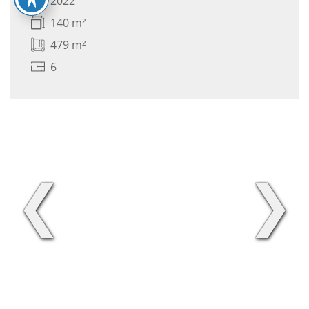
2022
140 m²
479 m²
6
❮
❯