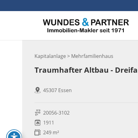
Skip
to
content
Kapitalanlage > Mehrfamilienhaus
Traumhafter Altbau - Dreifa
45307 Essen
20056-3102
1911
249 m²