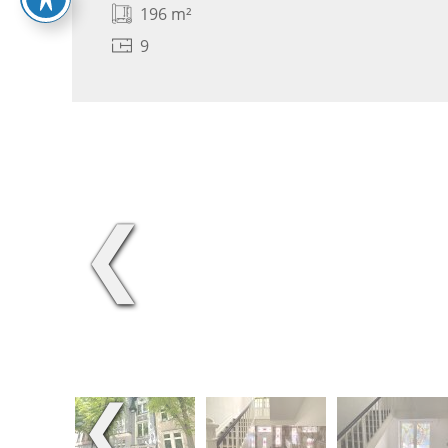
196 m²
9
❮
❮